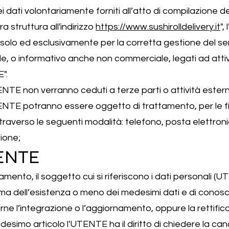
i dati volontariamente forniti all’atto di compilazione 
a struttura all'indirizzo
https://www.sushirolldelivery.it
",
 solo ed esclusivamente per la corretta gestione del ser
e, o informativo anche non commerciale, legati ad attiv
".
'UTENTE non verranno ceduti a terze parti o attività est
UTENTE potranno essere oggetto di trattamento, per le fina
averso le seguenti modalità: telefono, posta elettronica
ione;
UTENTE
amento, il soggetto cui si riferiscono i dati personali (U
 dell’esistenza o meno dei medesimi dati e di conoscer
ne l’integrazione o l’aggiornamento, oppure la rettifica, 
edesimo articolo l'UTENTE ha il diritto di chiedere la can