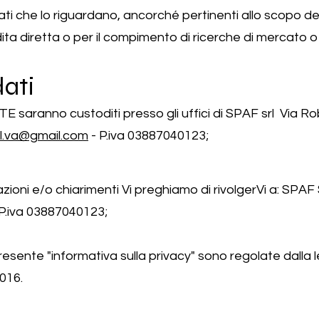
i che lo riguardano, ancorché pertinenti allo scopo della 
dita diretta o per il compimento di ricerche di mercato 
dati
ENTE saranno custoditi presso gli uffici di SPAF srl Via 
ll.va@gmail.com
- P.iva 03887040123;
mazioni e/o chiarimenti Vi preghiamo di rivolgerVi a: SP
P.iva 03887040123;
esente "informativa sulla privacy" sono regolate dalla l
016.