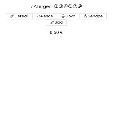
/ Allergeni: ➀ ➂ ➃ ➄ ➆ ➈
Cereali
Pesce
Uova
Senape
Soia
6,50 €