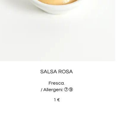
SALSA ROSA
Fresca.
/ Allergeni: ➆ ➈
1 €