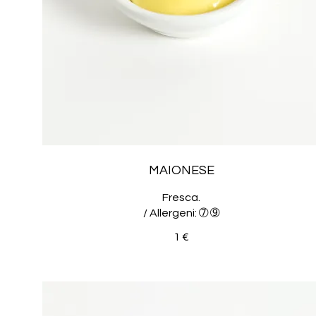
MAIONESE
Fresca.
/ Allergeni: ➆ ➈
1 €