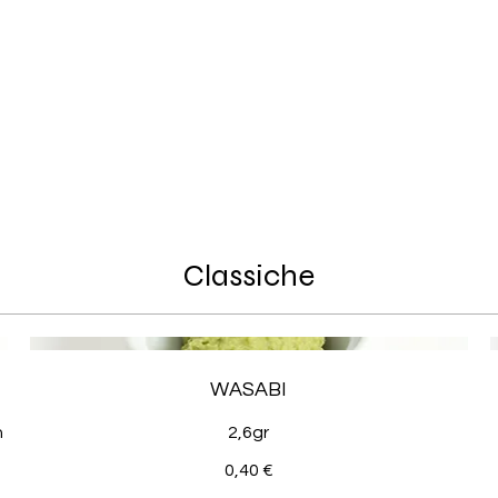
Classiche
WASABI
n
2,6gr
0,40 €