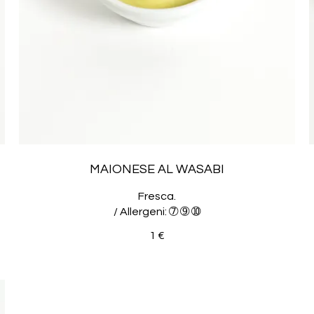
MAIONESE AL WASABI
Fresca.
/ Allergeni: ➆ ➈ ➉
1 €