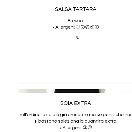
SALSA TARTARA
Fresca.
/ Allergeni: ➀ ➆ ➇ ➈ ➉
1 €
SOIA EXTRA
nell'ordine la soia è già presente ma se pensi che no
ti bastano seleziona la quantità extra.
/ Allergeni: ➂ ➃