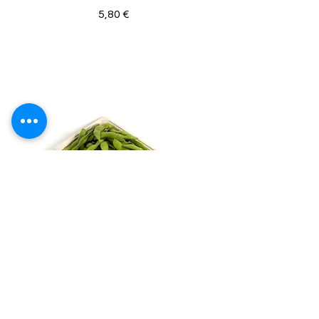
5,80 €
EDAMAME
fagioli di soia.
/ Allergeni: ➂