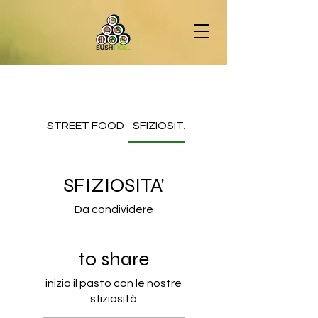
STREET FOOD
SFIZIOSITA'
SUSHI-ROLL
SFIZIOSITA'
Da condividere
to share
inizia il pasto con le nostre
sfiziosità