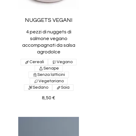
NUGGETS VEGANI
4 pezzi di nuggets di
salmone vegano
accompagnati da salsa
agrodolce
Cereali
Vegano
Senape
Senza latticini
Vegetariano
Sedano
Soia
8,50 €