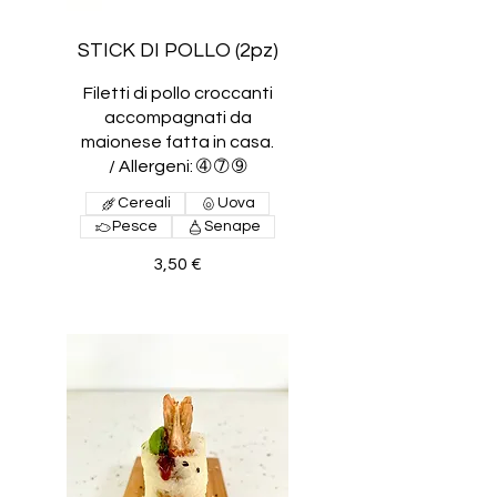
STICK DI POLLO (2pz)
Filetti di pollo croccanti
accompagnati da
maionese fatta in casa.
/ Allergeni: ➃ ➆ ➈
Cereali
Uova
Pesce
Senape
3,50 €