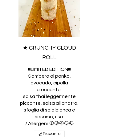
★ CRUNCHY CLOUD
ROLL
!!!LIMITED EDITION!!!
Gambero al panko,
avocado, cipolla
croccante,
salsa thai leggermente
piccante, salsa all'anatra,
sfoglia di soia bianca e
sesamo, riso.
/ Allergeni: ➀ ➂ ➃ ➄ ➅
Piccante