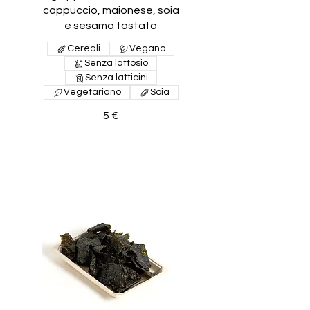
cappuccio, maionese, soia
e sesamo tostato
Cereali
Vegano
Senza lattosio
Senza latticini
Vegetariano
Soia
5 €