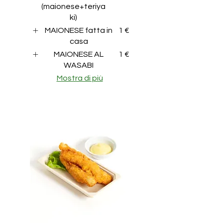
(maionese+teriya
ki)
MAIONESE fatta in
1 €
casa
MAIONESE AL
1 €
WASABI
Mostra di più